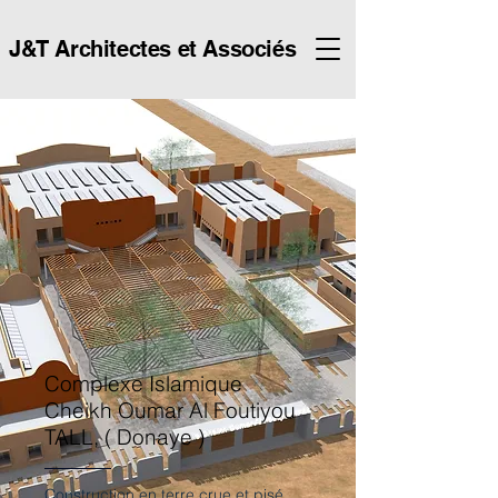
J&T Architectes et Associés
Complexe Islamique
Cheikh Oumar Al Foutiyou
TALL, ( Donaye )
Construction en terre crue et pisé